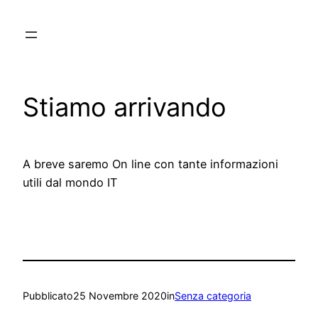
Vai
al
contenuto
Stiamo arrivando
A breve saremo On line con tante informazioni
utili dal mondo IT
Pubblicato
25 Novembre 2020
in
Senza categoria